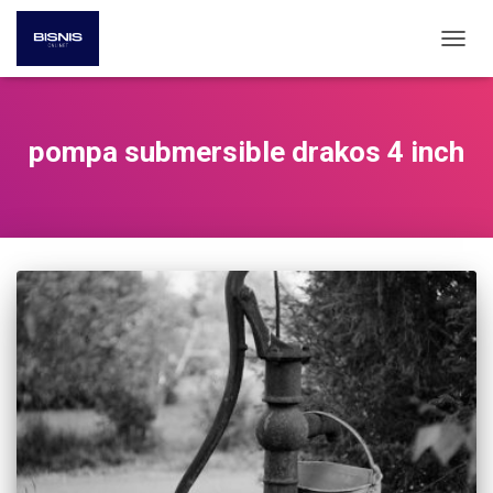
TOGG
NAVIG
pompa submersible drakos 4 inch