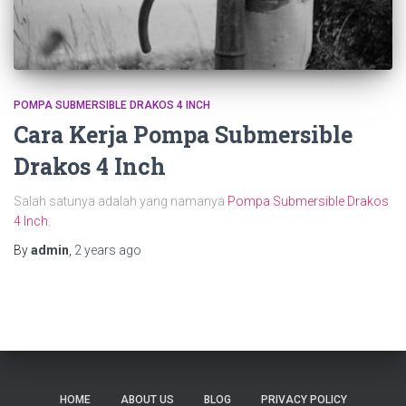
POMPA SUBMERSIBLE DRAKOS 4 INCH
Cara Kerja Pompa Submersible
Drakos 4 Inch
Salah satunya adalah yang namanya
Pompa Submersible Drakos
4 Inch.
By
admin
,
2 years
ago
HOME
ABOUT US
BLOG
PRIVACY POLICY