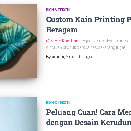
BISNIS TEKSTIL
Custom Kain Printing 
Beragam
Custom Kain Printing
jadi solusi desain unik da
ciptakan produk berkualitas sekarang juga!
By
admin
,
5 months
ago
BISNIS TEKSTIL
Peluang Cuan! Cara Mem
dengan Desain Kerudung