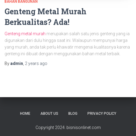
BAHAN BANGUNAN
Genteng Metal Murah
Berkualitas? Ada!
Genteng metal murah
merupakan salah satu jenis genteng yang ia
digunakan dari dulu hingga saat ini. Walaupun mempunyai harga
yang murah, anda tak perlu khawatir mengenai kualitasnya karena
genteng ini dibuat dengan menggunakan bahan metal terbaik.
By
admin
,
2 years
ago
HOME
ABOUT US
BLOG
PRIVACY POLICY
Copyright 2024. bisnisonlinet.com