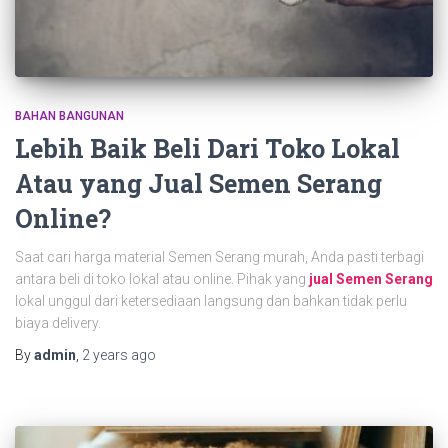
BAHAN BANGUNAN
Lebih Baik Beli Dari Toko Lokal
Atau yang Jual Semen Serang
Online?
Saat cari harga material Semen Serang murah, Anda pasti terbagi
antara beli di toko lokal atau online. Pihak yang
jual Semen Serang
lokal unggul dari ketersediaan langsung dan bahkan tidak perlu
biaya delivery.
By
admin
,
2 years
ago