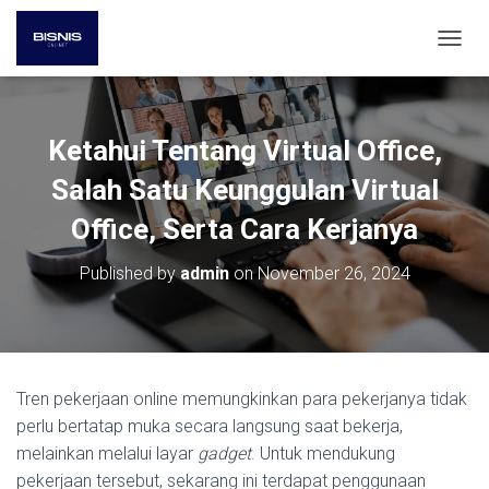
T
O
G
G
L
Ketahui Tentang Virtual Office,
E
N
Salah Satu Keunggulan Virtual
A
V
Office, Serta Cara Kerjanya
I
G
Published by
admin
on
November 26, 2024
A
T
I
O
N
Tren pekerjaan online memungkinkan para pekerjanya tidak
perlu bertatap muka secara langsung saat bekerja,
melainkan melalui layar
gadget
. Untuk mendukung
pekerjaan tersebut, sekarang ini terdapat penggunaan