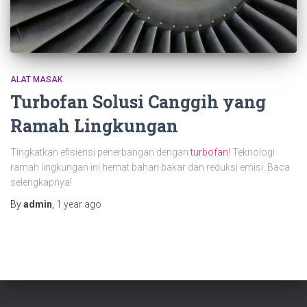
ALAT MASAK
Turbofan Solusi Canggih yang
Ramah Lingkungan
Tingkatkan efisiensi penerbangan dengan
turbofan
! Teknologi
ramah lingkungan ini hemat bahan bakar dan reduksi emisi. Baca
selengkapnya!
By
admin
,
1 year
ago