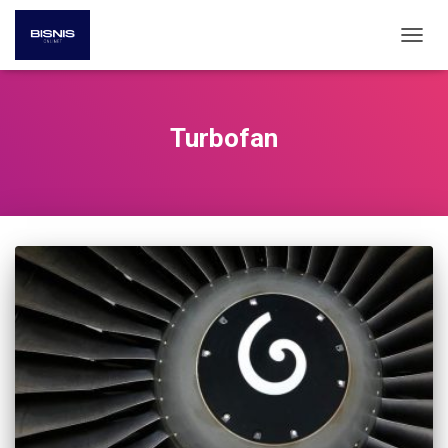
TOGG
NAVIG
Turbofan