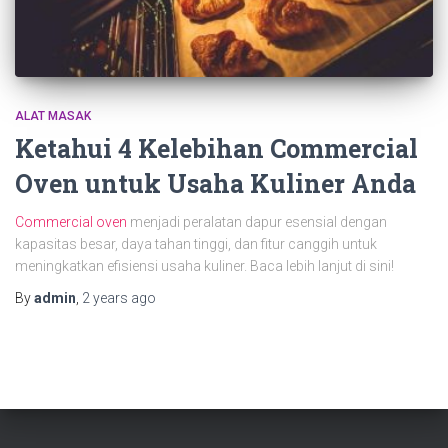
ALAT MASAK
Ketahui 4 Kelebihan Commercial
Oven untuk Usaha Kuliner Anda
Commercial oven
menjadi peralatan dapur esensial dengan
kapasitas besar, daya tahan tinggi, dan fitur canggih untuk
meningkatkan efisiensi usaha kuliner. Baca lebih lanjut di sini!
By
admin
,
2 years
ago