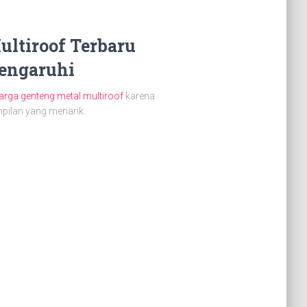
ltiroof Terbaru
engaruhi
arga genteng metal multiroof
karena
mpilan yang menarik.