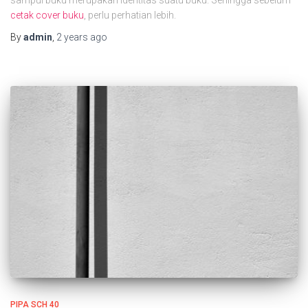
sampul buku merupakan identitas suatu buku. Sehingga sebelum
cetak cover buku
, perlu perhatian lebih.
By
admin
,
2 years
ago
PIPA SCH 40