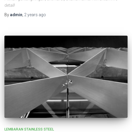
detail!
By
admin
,
2 years
ago
LEMBARAN STAINLESS STEEL