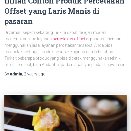
Inilah Contoh Produk Percetakan
Offset yang Laris Manis di
pasaran
Di zaman seperti sekarang ini, kita dapat dengan mudah
menemukan jasa layanan
percetakan offset
di pasaran. Dengan
menggunakan jasa layanan percetakan tersebut, Anda bisa
mencetak berbagai produk sesuai keinginan dan kebutuhan.
Terkait beberapa produk yang bisa dicetak menggunakan teknik
offset tersebut, bisa Anda lihat pada ulasan yang ada di bawah ini
By
admin
,
2 years
ago