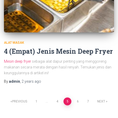
ALAT MASAK
4 (Empat) Jenis Mesin Deep Fryer
Mesin deep fryer
sebagai alat dapur penting yang menggoreng
makanan secara merata dengan hasil renyah. Temukan jenis dan
keunggulannya di artikel ini!
By
admin
,
2 years
ago
Posts
PREVIOUS
1
…
4
5
6
7
NEXT
navigation