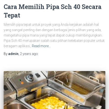
Cara Memilih Pipa Sch 40 Secara
Tepat
Memilih pipa tepat untuk proyek yang Anda kerjakan adalah hal
yang sangat penting dan dengan berbagai jenis pilihan yang ada,
mengetahui pipa mana yang tepat dapat cukup membingungkan.
Pipa Sch 40 merupakan salah satu pilihan ketebalan populer untuk
beragam aplikasi,
Read more…
By
admin
,
2 years
ago