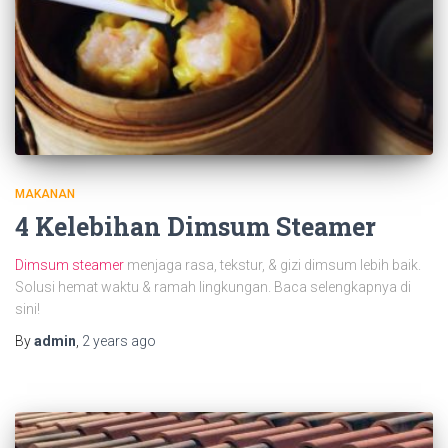
MAKANAN
4 Kelebihan Dimsum Steamer
Dimsum steamer
menjaga rasa, tekstur, & gizi dimsum lebih baik.
Solusi hemat waktu & ramah lingkungan. Baca selengkapnya di
sini!
By
admin
,
2 years
ago