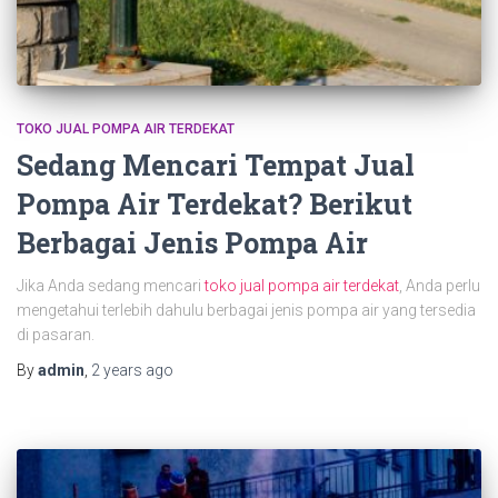
TOKO JUAL POMPA AIR TERDEKAT
Sedang Mencari Tempat Jual
Pompa Air Terdekat? Berikut
Berbagai Jenis Pompa Air
Jika Anda sedang mencari
toko jual pompa air terdekat
, Anda perlu
mengetahui terlebih dahulu berbagai jenis pompa air yang tersedia
di pasaran.
By
admin
,
2 years
ago